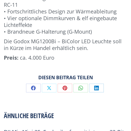
RC-11
• Fortschrittliches Design zur Wärmeableitung
• Vier optionale Dimmkurven & elf eingebaute
Lichteffekte
• Brandneue G-Halterung (G-Mount)
Die Godox MG1200Bi – BiColor LED Leuchte soll
in Kürze im Handel erhältlich sein.
Preis:
ca. 4.000 Euro
DIESEN BEITRAG TEILEN
Share
Share
Share
Share
Share
on
on
on
on
on
Facebook
X
Pinterest
WhatsApp
LinkedIn
ÄHNLICHE BEITRÄGE