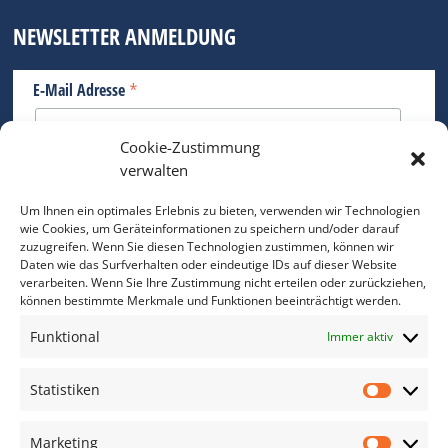
NEWSLETTER ANMELDUNG
*
E-Mail Adresse
Cookie-Zustimmung
Bitte geben Sie Ihre E-Mail Adresse ein.
verwalten
*
verpflichtend
Um Ihnen ein optimales Erlebnis zu bieten, verwenden wir Technologien
wie Cookies, um Geräteinformationen zu speichern und/oder darauf
zuzugreifen. Wenn Sie diesen Technologien zustimmen, können wir
Daten wie das Surfverhalten oder eindeutige IDs auf dieser Website
verarbeiten. Wenn Sie Ihre Zustimmung nicht erteilen oder zurückziehen,
können bestimmte Merkmale und Funktionen beeinträchtigt werden.
DAS FOTO PRAXIS LEXIKON
Funktional
Immer aktiv
www.foto-praxis-lexikon.de
Statistiken
Statis
DAS FOTO PORTAL AUF FACEBOOK
Marketing