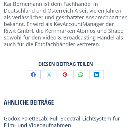
Kai Bornemann ist dem Fachhandel in
Deutschland und Österreich A seit vielen Jahren
als verlässlicher und geschätzter Ansprechpartner
bekannt. Er wird als KeyAccountManager der
Riwit GmbH, die Kernmarken Atomos und Shape
sowohl für den Video & Broadcasting Handel als
auch für die Fotofachhändler vertreten.
DIESEN BEITRAG TEILEN
Share
Share
Share
Share
Share
on
on
on
on
on
Facebook
X
Pinterest
WhatsApp
LinkedIn
ÄHNLICHE BEITRÄGE
Godox PaletteLab: Full-Spectral-Lichtsystem für
Film- und Videoaufnahmen