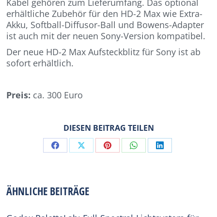
Kabel gehören zum Lieferumfang. Das optional
erhältliche Zubehör für den HD-2 Max wie Extra-
Akku, Softball-Diffusor-Ball und Bowens-Adapter
ist auch mit der neuen Sony-Version kompatibel.
Der neue HD-2 Max Aufsteckblitz für Sony ist ab
sofort erhältlich.
Preis:
ca. 300 Euro
DIESEN BEITRAG TEILEN
Share
Share
Share
Share
Share
on
on
on
on
on
Facebook
X
Pinterest
WhatsApp
LinkedIn
ÄHNLICHE BEITRÄGE