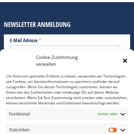
NEWSLETTER ANMELDUNG
*
E-Mail Adresse
Cookie-Zustimmung
Bitte geben Sie Ihre E-Mail Adresse ein.
verwalten
*
verpflichtend
Um Ihnen ein optimales Erlebnis zu bieten, verwenden wir Technologien
wie Cookies, um Geräteinformationen zu speichern und/oder darauf
zuzugreifen. Wenn Sie diesen Technologien zustimmen, können wir
Daten wie das Surfverhalten oder eindeutige IDs auf dieser Website
verarbeiten. Wenn Sie Ihre Zustimmung nicht erteilen oder zurückziehen,
können bestimmte Merkmale und Funktionen beeinträchtigt werden.
DAS FOTO PRAXIS LEXIKON
Funktional
Immer aktiv
www.foto-praxis-lexikon.de
Statistiken
Statis