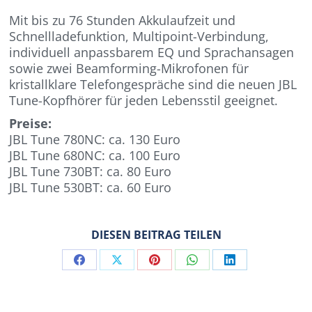
Mit bis zu 76 Stunden Akkulaufzeit und
Schnellladefunktion, Multipoint-Verbindung,
individuell anpassbarem EQ und Sprachansagen
sowie zwei Beamforming-Mikrofonen für
kristallklare Telefongespräche sind die neuen JBL
Tune-Kopfhörer für jeden Lebensstil geeignet.
Preise:
JBL Tune 780NC: ca. 130 Euro
JBL Tune 680NC: ca. 100 Euro
JBL Tune 730BT: ca. 80 Euro
JBL Tune 530BT: ca. 60 Euro
DIESEN BEITRAG TEILEN
Share
Share
Share
Share
Share
on
on
on
on
on
Facebook
X
Pinterest
WhatsApp
LinkedIn