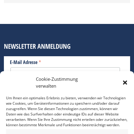
NEWSLETTER ANMELDUNG
*
E-Mail Adresse
Cookie-Zustimmung
Bitte geben Sie Ihre E-Mail Adresse ein.
verwalten
*
verpflichtend
Um Ihnen ein optimales Erlebnis zu bieten, verwenden wir Technologien
wie Cookies, um Geräteinformationen zu speichern und/oder darauf
zuzugreifen. Wenn Sie diesen Technologien zustimmen, können wir
Daten wie das Surfverhalten oder eindeutige IDs auf dieser Website
verarbeiten. Wenn Sie Ihre Zustimmung nicht erteilen oder zurückziehen,
können bestimmte Merkmale und Funktionen beeinträchtigt werden.
DAS FOTO PRAXIS LEXIKON