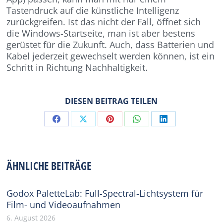
Tastendruck auf die künstliche Intelligenz
zurückgreifen. Ist das nicht der Fall, öffnet sich
die Windows-Startseite, man ist aber bestens
gerüstet für die Zukunft. Auch, dass Batterien und
Kabel jederzeit gewechselt werden können, ist ein
Schritt in Richtung Nachhaltigkeit.
DIESEN BEITRAG TEILEN
Share
Share
Share
Share
Share
on
on
on
on
on
Facebook
X
Pinterest
WhatsApp
LinkedIn
ÄHNLICHE BEITRÄGE
Godox PaletteLab: Full-Spectral-Lichtsystem für
Film- und Videoaufnahmen
6. August 2026