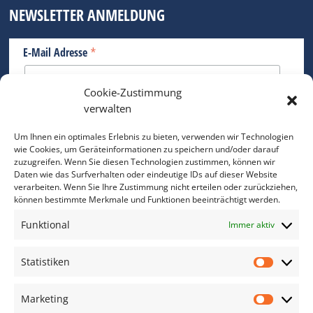
NEWSLETTER ANMELDUNG
*
E-Mail Adresse
Cookie-Zustimmung
Bitte geben Sie Ihre E-Mail Adresse ein.
verwalten
*
verpflichtend
Um Ihnen ein optimales Erlebnis zu bieten, verwenden wir Technologien
wie Cookies, um Geräteinformationen zu speichern und/oder darauf
zuzugreifen. Wenn Sie diesen Technologien zustimmen, können wir
Daten wie das Surfverhalten oder eindeutige IDs auf dieser Website
verarbeiten. Wenn Sie Ihre Zustimmung nicht erteilen oder zurückziehen,
können bestimmte Merkmale und Funktionen beeinträchtigt werden.
DAS FOTO PRAXIS LEXIKON
Funktional
Immer aktiv
www.foto-praxis-lexikon.de
Statistiken
Statis
DAS FOTO PORTAL AUF FACEBOOK
Marketing
Marke