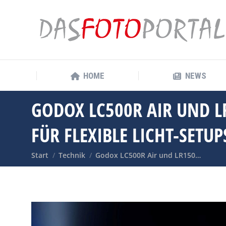
HOME
NEWS
HOME
NEWS
GODOX LC500R AIR UND L
FÜR FLEXIBLE LICHT-SETUP
Sie befinden sich hier:
Start
Technik
Godox LC500R Air und LR150…