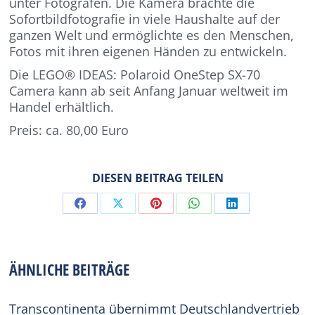
unter Fotografen. Die Kamera brachte die
Sofortbildfotografie in viele Haushalte auf der
ganzen Welt und ermöglichte es den Menschen,
Fotos mit ihren eigenen Händen zu entwickeln.
Die LEGO® IDEAS: Polaroid OneStep SX-70
Camera kann ab seit Anfang Januar weltweit im
Handel erhältlich.
Preis: ca. 80,00 Euro
DIESEN BEITRAG TEILEN
Share
Share
Share
Share
Share
on
on
on
on
on
Facebook
X
Pinterest
WhatsApp
LinkedIn
ÄHNLICHE BEITRÄGE
Transcontinenta übernimmt Deutschlandvertrieb