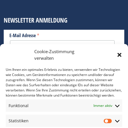
NEWSLETTER ANMELDUNG
*
E-Mail Adresse
Cookie-Zustimmung
Bitte geben Sie Ihre E-Mail Adresse ein.
verwalten
*
verpflichtend
Um Ihnen ein optimales Erlebnis zu bieten, verwenden wir Technologien
wie Cookies, um Geräteinformationen zu speichern und/oder darauf
zuzugreifen. Wenn Sie diesen Technologien zustimmen, können wir
Daten wie das Surfverhalten oder eindeutige IDs auf dieser Website
verarbeiten. Wenn Sie Ihre Zustimmung nicht erteilen oder zurückziehen,
können bestimmte Merkmale und Funktionen beeinträchtigt werden.
DAS FOTO PRAXIS LEXIKON
Funktional
Immer aktiv
www.foto-praxis-lexikon.de
Statistiken
Statis