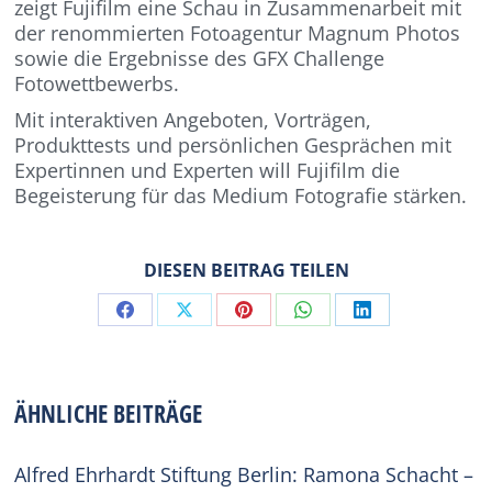
zeigt Fujifilm eine Schau in Zusammenarbeit mit
der renommierten Fotoagentur Magnum Photos
sowie die Ergebnisse des GFX Challenge
Fotowettbewerbs.
Mit interaktiven Angeboten, Vorträgen,
Produkttests und persönlichen Gesprächen mit
Expertinnen und Experten will Fujifilm die
Begeisterung für das Medium Fotografie stärken.
DIESEN BEITRAG TEILEN
Share
Share
Share
Share
Share
on
on
on
on
on
Facebook
X
Pinterest
WhatsApp
LinkedIn
ÄHNLICHE BEITRÄGE
Alfred Ehrhardt Stiftung Berlin: Ramona Schacht –