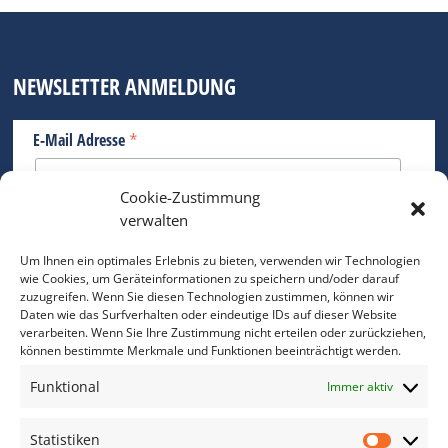
NEWSLETTER ANMELDUNG
*
E-Mail Adresse
Cookie-Zustimmung
Bitte geben Sie Ihre E-Mail Adresse ein.
verwalten
*
verpflichtend
Um Ihnen ein optimales Erlebnis zu bieten, verwenden wir Technologien
wie Cookies, um Geräteinformationen zu speichern und/oder darauf
zuzugreifen. Wenn Sie diesen Technologien zustimmen, können wir
Daten wie das Surfverhalten oder eindeutige IDs auf dieser Website
verarbeiten. Wenn Sie Ihre Zustimmung nicht erteilen oder zurückziehen,
können bestimmte Merkmale und Funktionen beeinträchtigt werden.
DAS FOTO PRAXIS LEXIKON
Funktional
Immer aktiv
www.foto-praxis-lexikon.de
Statistiken