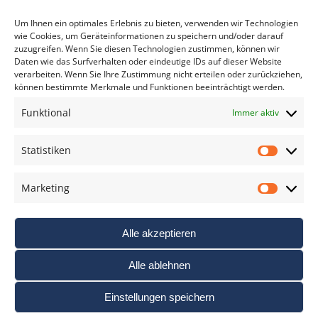
*
verpflichtend
Um Ihnen ein optimales Erlebnis zu bieten, verwenden wir Technologien
wie Cookies, um Geräteinformationen zu speichern und/oder darauf
zuzugreifen. Wenn Sie diesen Technologien zustimmen, können wir
Daten wie das Surfverhalten oder eindeutige IDs auf dieser Website
verarbeiten. Wenn Sie Ihre Zustimmung nicht erteilen oder zurückziehen,
können bestimmte Merkmale und Funktionen beeinträchtigt werden.
DAS FOTO PRAXIS LEXIKON
Funktional
Immer aktiv
www.foto-praxis-lexikon.de
Statistiken
Statis
DAS FOTO PORTAL AUF FACEBOOK
Marketing
Marke
Alle akzeptieren
Alle ablehnen
Einstellungen speichern