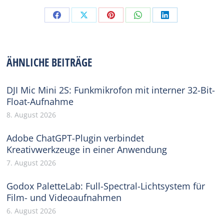
Share
Share
Share
Share
Share
on
on
on
on
on
Facebook
X
Pinterest
WhatsApp
LinkedIn
ÄHNLICHE BEITRÄGE
DJI Mic Mini 2S: Funkmikrofon mit interner 32-Bit-
Float-Aufnahme
8. August 2026
Adobe ChatGPT-Plugin verbindet
Kreativwerkzeuge in einer Anwendung
7. August 2026
Godox PaletteLab: Full-Spectral-Lichtsystem für
Film- und Videoaufnahmen
6. August 2026