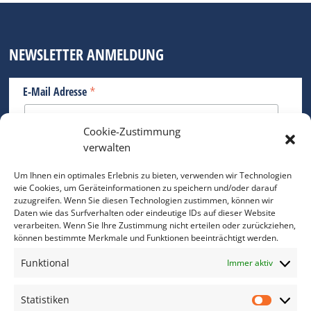
NEWSLETTER ANMELDUNG
*
E-Mail Adresse
Cookie-Zustimmung
Bitte geben Sie Ihre E-Mail Adresse ein.
verwalten
*
verpflichtend
Um Ihnen ein optimales Erlebnis zu bieten, verwenden wir Technologien
wie Cookies, um Geräteinformationen zu speichern und/oder darauf
zuzugreifen. Wenn Sie diesen Technologien zustimmen, können wir
Daten wie das Surfverhalten oder eindeutige IDs auf dieser Website
verarbeiten. Wenn Sie Ihre Zustimmung nicht erteilen oder zurückziehen,
können bestimmte Merkmale und Funktionen beeinträchtigt werden.
DAS FOTO PRAXIS LEXIKON
Funktional
Immer aktiv
www.foto-praxis-lexikon.de
Statistiken
Statis