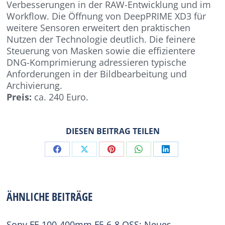
Verbesserungen in der RAW-Entwicklung und im
Workflow. Die Öffnung von DeepPRIME XD3 für
weitere Sensoren erweitert den praktischen
Nutzen der Technologie deutlich. Die feinere
Steuerung von Masken sowie die effizientere
DNG-Komprimierung adressieren typische
Anforderungen in der Bildbearbeitung und
Archivierung.
Preis:
ca. 240 Euro.
DIESEN BEITRAG TEILEN
Share
Share
Share
Share
Share
on
on
on
on
on
Facebook
X
Pinterest
WhatsApp
LinkedIn
ÄHNLICHE BEITRÄGE
Sony FE 100-400mm F5.6-8 OSS: Neues