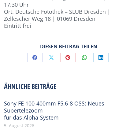
17:30 Uhr
Ort: Deutsche Fotothek – SLUB Dresden |
Zellescher Weg 18 | 01069 Dresden
Eintritt frei
DIESEN BEITRAG TEILEN
Share
Share
Share
Share
Share
on
on
on
on
on
Facebook
X
Pinterest
WhatsApp
LinkedIn
ÄHNLICHE BEITRÄGE
Sony FE 100-400mm F5.6-8 OSS: Neues
Supertelezoom
für das Alpha-System
5. August 2026