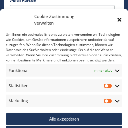
*
E-Mail Adresse
Cookie-Zustimmung
Bitte geben Sie Ihre E-Mail Adresse ein.
verwalten
*
verpflichtend
Um Ihnen ein optimales Erlebnis zu bieten, verwenden wir Technologien
wie Cookies, um Geräteinformationen zu speichern und/oder darauf
zuzugreifen. Wenn Sie diesen Technologien zustimmen, können wir
Daten wie das Surfverhalten oder eindeutige IDs auf dieser Website
verarbeiten. Wenn Sie Ihre Zustimmung nicht erteilen oder zurückziehen,
können bestimmte Merkmale und Funktionen beeinträchtigt werden.
DAS FOTO PRAXIS LEXIKON
Funktional
Immer aktiv
www.foto-praxis-lexikon.de
Statistiken
Statis
DAS FOTO PORTAL AUF FACEBOOK
Marketing
Marke
Alle akzeptieren