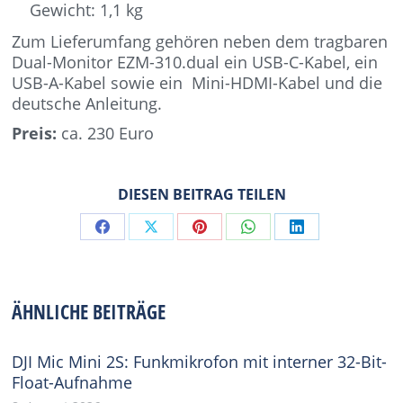
Gewicht: 1,1 kg
Zum Lieferumfang gehören neben dem tragbaren
Dual-Monitor EZM-310.dual ein USB-C-Kabel, ein
USB-A-Kabel sowie ein Mini-HDMI-Kabel und die
deutsche Anleitung.
Preis:
ca. 230 Euro
DIESEN BEITRAG TEILEN
Share
Share
Share
Share
Share
on
on
on
on
on
Facebook
X
Pinterest
WhatsApp
LinkedIn
ÄHNLICHE BEITRÄGE
DJI Mic Mini 2S: Funkmikrofon mit interner 32-Bit-
Float-Aufnahme