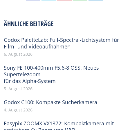
Share
Share
Share
Share
Share
on
on
on
on
on
Facebook
X
Pinterest
WhatsApp
LinkedIn
ÄHNLICHE BEITRÄGE
Godox PaletteLab: Full-Spectral-Lichtsystem für
Film- und Videoaufnahmen
6. August 2026
Sony FE 100-400mm F5.6-8 OSS: Neues
Supertelezoom
für das Alpha-System
5. August 2026
Godox C100: Kompakte Sucherkamera
4. August 2026
Easypix ZOOMX VX1372: Kompaktkamera mit