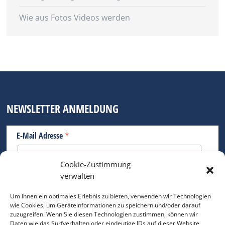
Wie aus Fotos Videos werden
NEWSLETTER ANMELDUNG
*
E-Mail Adresse
Cookie-Zustimmung
Bitte geben Sie Ihre E-Mail Adresse ein.
verwalten
*
verpflichtend
Um Ihnen ein optimales Erlebnis zu bieten, verwenden wir Technologien
wie Cookies, um Geräteinformationen zu speichern und/oder darauf
zuzugreifen. Wenn Sie diesen Technologien zustimmen, können wir
Daten wie das Surfverhalten oder eindeutige IDs auf dieser Website