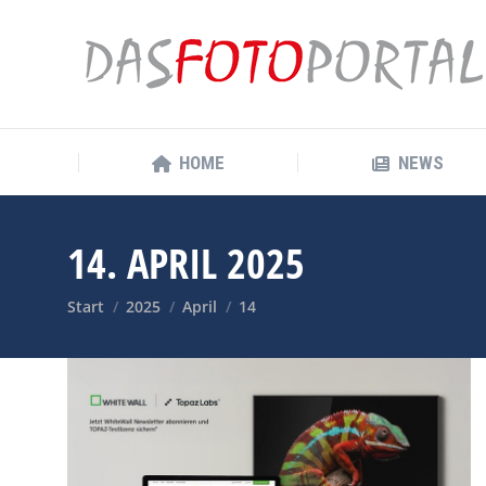
HOME
NEWS
HOME
NEWS
14. APRIL 2025
Sie befinden sich hier:
Start
2025
April
14