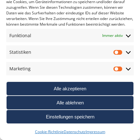
wie Cookies, um Geräteinformationen zu speichern und/oder darauf
zuzugreifen. Wenn Sie diesen Technologien zustimmen, können wir
BEITRAG LESEN
Daten wie das Surfverhalten oder eindeutige IDs auf dieser Website
verarbeiten. Wenn Sie Ihre Zustimmung nicht erteilen oder zurückziehen,
können bestimmte Merkmale und Funktionen beeinträchtigt werden.
Funktional
Immer aktiv
Statistiken
Statis
Marketing
Marke
Alle akzeptieren
Alle ablehnen
Einstellungen speichern
Cookie-Richtlinie
Datenschutz
Impressum
DXO FILMPACK V4.5 – NOSTALGISCHER