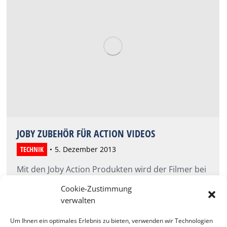
JOBY ZUBEHÖR FÜR ACTION VIDEOS
TECHNIK
5. Dezember 2013
Mit den Joby Action Produkten wird der Filmer bei
atemberaubenden Stunts und Fahrten zum
Cookie-Zustimmung
Regisseur und gleichzeitig Star seiner Action-Clips.
verwalten
Dafür sorgen der GorillaPod Action Tripod, die
Action Clamp + Locking Arm und der Action Clamp
Um Ihnen ein optimales Erlebnis zu bieten, verwenden wir Technologien
+ Gorilla Arm.