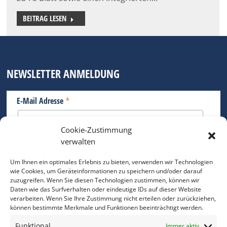
BEITRAG LESEN
NEWSLETTER ANMELDUNG
*
E-Mail Adresse
Cookie-Zustimmung
Bitte geben Sie Ihre E-Mail Adresse ein.
verwalten
*
verpflichtend
Um Ihnen ein optimales Erlebnis zu bieten, verwenden wir Technologien
wie Cookies, um Geräteinformationen zu speichern und/oder darauf
zuzugreifen. Wenn Sie diesen Technologien zustimmen, können wir
Daten wie das Surfverhalten oder eindeutige IDs auf dieser Website
verarbeiten. Wenn Sie Ihre Zustimmung nicht erteilen oder zurückziehen,
können bestimmte Merkmale und Funktionen beeinträchtigt werden.
DAS FOTO PRAXIS LEXIKON
Funktional
Immer aktiv