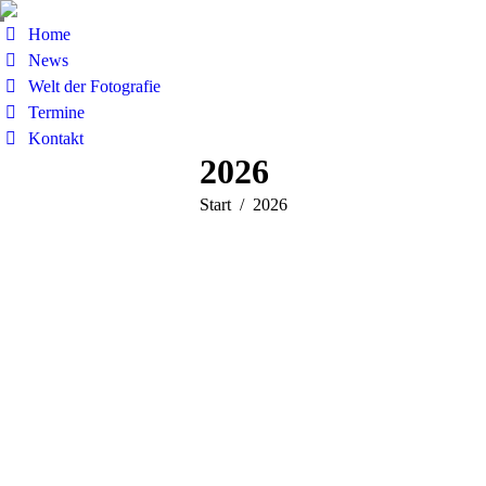
Home
News
Welt der Fotografie
Termine
Kontakt
2026
Sie befinden
Start
2026
sich hier:
Adobe ChatGPT-Plugin verbindet