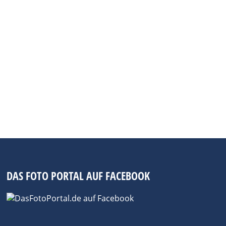
t so starke Emotionen aus wie Ferrari.
gelbem Grund, stammt ursprünglich von
riegs. Nicht nur für Autofans wurde
DAS FOTO PORTAL AUF FACEBOOK