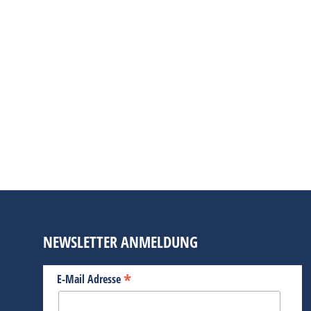
TASCHEN VERLAG: PINO ALLIEVI – FERRA
FOTOBÜCHER
,
IMAGING NEWS
,
KULTUR
20. Ja
Feuerrote Boliden, zahllose Grand-Prix-S
Das berühmte Markenzeichen, das ‚Caval
dem Familienwappen des italienischen Jag
Ferrari zum Symbol…
BEITRAG LESEN
NEWSLETTER ANMELDUNG
*
E-Mail Adresse