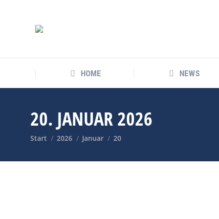
HOME
NEWS
20. JANUAR 2026
Sie befinden sich hier:
Start
2026
Januar
20