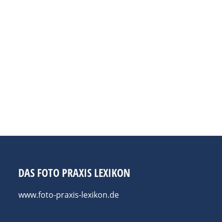
RI
nuar 2026
iege und legendäre Sportwagen – keine andere Automarke lös
lino Rampante‘, das sich aufbäumende schwarze Pferd auf 
dfliegers Francesco Baracca, einem Helden des Ersten Weltk
DAS FOTO PRAXIS LEXIKON
www.foto-praxis-lexikon.de