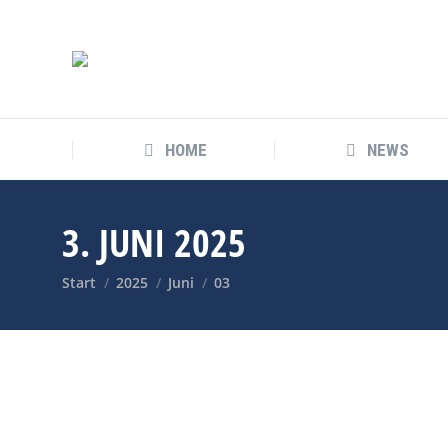
HOME
NEWS
3. JUNI 2025
Sie befinden sich hier:
Start
2025
Juni
03