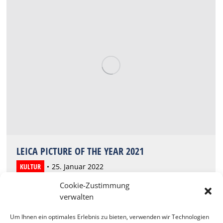
LEICA PICTURE OF THE YEAR 2021
KULTUR
25. Januar 2022
Cookie-Zustimmung
Erstmals initiieren die Leica Galerien International
das Leica Picture of the Year. Fotografiert hat es
verwalten
Ralph Gibson, der 2021 mit dem Leica Hall of
Um Ihnen ein optimales Erlebnis zu bieten, verwenden wir Technologien
Fame Award ausgezeichnet wurde. Das Motiv ist