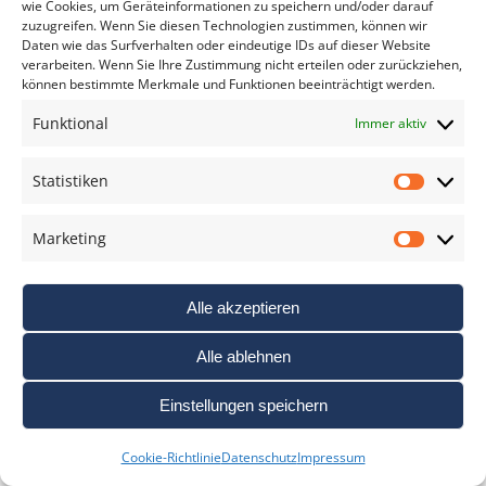
wie Cookies, um Geräteinformationen zu speichern und/oder darauf
in limitierter Edition und ausschließlich über die
zuzugreifen. Wenn Sie diesen Technologien zustimmen, können wir
Leica Galerien zu erwerben. Zum Verkauf steht es
Daten wie das Surfverhalten oder eindeutige IDs auf dieser Website
ab Februar in einer Auflage von 75 Exemplaren
verarbeiten. Wenn Sie Ihre Zustimmung nicht erteilen oder zurückziehen,
zum Preis von 1.800 Euro.
können bestimmte Merkmale und Funktionen beeinträchtigt werden.
Funktional
Immer aktiv
BEITRAG LESEN
Statistiken
Statis
Marketing
Marke
Alle akzeptieren
Alle ablehnen
Einstellungen speichern
Cookie-Richtlinie
Datenschutz
Impressum