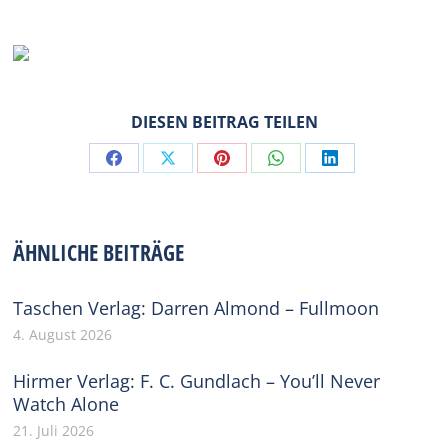
DIESEN BEITRAG TEILEN
Share
Share
Share
Share
Share
on
on
on
on
on
Facebook
X
Pinterest
WhatsApp
LinkedIn
ÄHNLICHE BEITRÄGE
Taschen Verlag: Darren Almond – Fullmoon
4. August 2026
Hirmer Verlag: F. C. Gundlach – You’ll Never
Watch Alone
21. Juli 2026