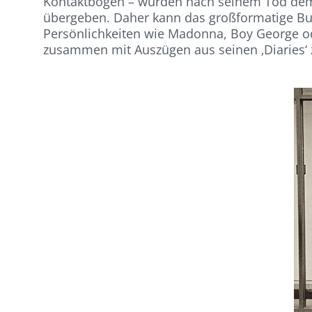
Kontaktbögen – wurden nach seinem Tod dem Ca
übergeben. Daher kann das großformatige Buch 
Persönlichkeiten wie Madonna, Boy George od
zusammen mit Auszügen aus seinen ‚Diaries‘ 