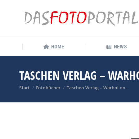
HOME
NEWS
HOME
NEWS
TASCHEN VERLAG – WARH
Sie befinden sich hier:
Start
Fotobücher
Taschen Verlag – Warhol on…