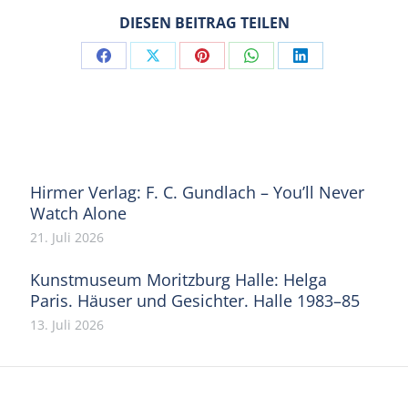
DIESEN BEITRAG TEILEN
Share
Share
Share
Share
Share
on
on
on
on
on
Facebook
X
Pinterest
WhatsApp
LinkedIn
Hirmer Verlag: F. C. Gundlach – You’ll Never
Watch Alone
21. Juli 2026
Kunstmuseum Moritzburg Halle: Helga
Paris. Häuser und Gesichter. Halle 1983–85
13. Juli 2026