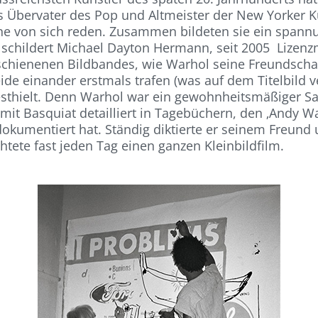
s Übervater des Pop und Altmeister der New Yorker K
Szene von sich reden. Zusammen bildeten sie ein spa
 schildert Michael Dayton Hermann, seit 2005 Lizen
schienenen Bildbandes, wie Warhol seine Freundschaf
de einander erstmals trafen (was auf dem Titelbild ve
esthielt. Denn Warhol war ein gewohnheitsmäßiger Sa
it Basquiat detailliert in Tagebüchern, den ‚Andy War
dokumentiert hat. Ständig diktierte er seinem Freund 
htete fast jeden Tag einen ganzen Kleinbildfilm.