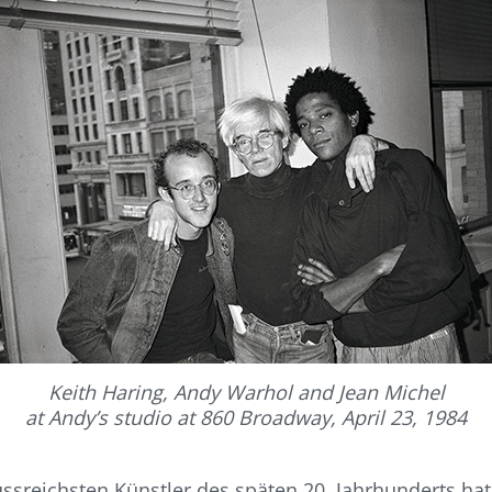
Keith Haring, Andy Warhol and Jean Michel
at Andy’s studio at 860 Broadway, April 23, 1984
ussreichsten Künstler des späten 20. Jahrhunderts hat