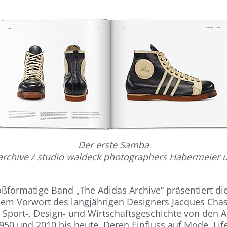
Der erste Samba
archive / studio waldeck photographers Habermeier 
oßformatige Band „The Adidas Archive“ präsentiert die
nem Vorwort des langjährigen Designers Jacques Cha
 Sport-, Design- und Wirtschaftsgeschichte von den 
50 und 2010 bis heute. Deren Einfluss auf Mode, Life