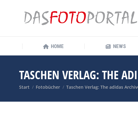
HOME
NEWS
HOME
NEWS
TASCHEN VERLAG: THE AD
Sie befinden sich hier:
Start
Fotobücher
Taschen Verlag: The adidas Archi