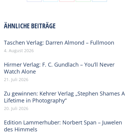
Share
Share
Share
Share
Share
on
on
on
on
on
Facebook
X
Pinterest
WhatsApp
LinkedIn
ÄHNLICHE BEITRÄGE
Taschen Verlag: Darren Almond – Fullmoon
4. August 2026
Hirmer Verlag: F. C. Gundlach – You’ll Never
Watch Alone
21. Juli 2026
Zu gewinnen: Kehrer Verlag „Stephen Shames A
Lifetime in Photography“
20. Juli 2026
Edition Lammerhuber: Norbert Span – Juwelen
des Himmels