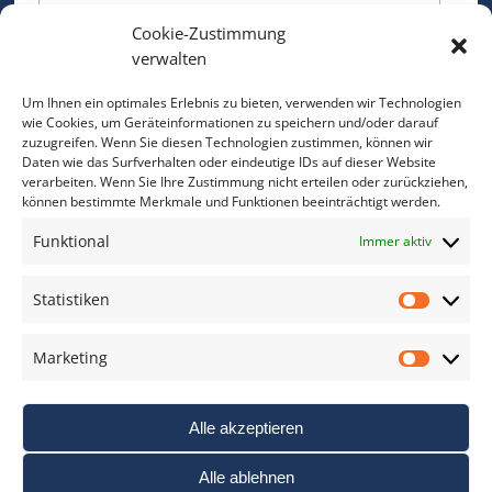
Cookie-Zustimmung
Bitte geben Sie Ihre E-Mail Adresse ein.
verwalten
*
verpflichtend
Um Ihnen ein optimales Erlebnis zu bieten, verwenden wir Technologien
wie Cookies, um Geräteinformationen zu speichern und/oder darauf
zuzugreifen. Wenn Sie diesen Technologien zustimmen, können wir
Daten wie das Surfverhalten oder eindeutige IDs auf dieser Website
verarbeiten. Wenn Sie Ihre Zustimmung nicht erteilen oder zurückziehen,
können bestimmte Merkmale und Funktionen beeinträchtigt werden.
DAS FOTO PRAXIS LEXIKON
Funktional
Immer aktiv
www.foto-praxis-lexikon.de
Statistiken
Statis
DAS FOTO PORTAL AUF FACEBOOK
Marketing
Marke
Alle akzeptieren
Alle ablehnen