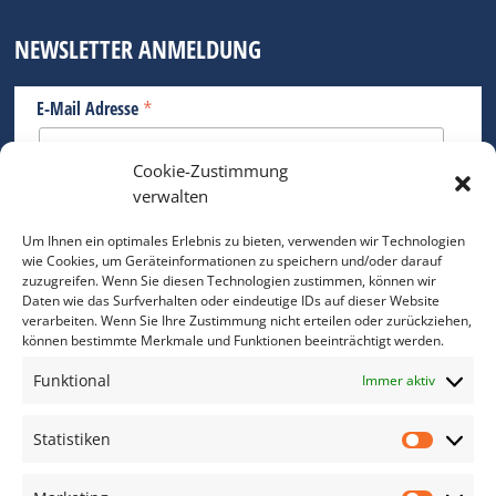
NEWSLETTER ANMELDUNG
*
E-Mail Adresse
Cookie-Zustimmung
Bitte geben Sie Ihre E-Mail Adresse ein.
verwalten
*
verpflichtend
Um Ihnen ein optimales Erlebnis zu bieten, verwenden wir Technologien
wie Cookies, um Geräteinformationen zu speichern und/oder darauf
zuzugreifen. Wenn Sie diesen Technologien zustimmen, können wir
Daten wie das Surfverhalten oder eindeutige IDs auf dieser Website
verarbeiten. Wenn Sie Ihre Zustimmung nicht erteilen oder zurückziehen,
können bestimmte Merkmale und Funktionen beeinträchtigt werden.
DAS FOTO PRAXIS LEXIKON
Funktional
Immer aktiv
www.foto-praxis-lexikon.de
Statistiken
Statis
DAS FOTO PORTAL AUF FACEBOOK