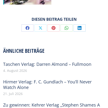
DIESEN BEITRAG TEILEN
Share
Share
Share
Share
Share
on
on
on
on
on
Facebook
X
Pinterest
WhatsApp
LinkedIn
ÄHNLICHE BEITRÄGE
Taschen Verlag: Darren Almond – Fullmoon
4. August 2026
Hirmer Verlag: F. C. Gundlach – You’ll Never
Watch Alone
21. Juli 2026
Zu gewinnen: Kehrer Verlag „Stephen Shames A