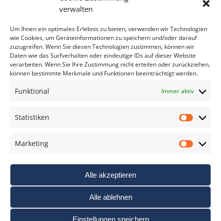
Bitte geben Sie Ihre E-Mail Adresse ein.
verwalten
*
verpflichtend
Um Ihnen ein optimales Erlebnis zu bieten, verwenden wir Technologien
wie Cookies, um Geräteinformationen zu speichern und/oder darauf
zuzugreifen. Wenn Sie diesen Technologien zustimmen, können wir
Daten wie das Surfverhalten oder eindeutige IDs auf dieser Website
verarbeiten. Wenn Sie Ihre Zustimmung nicht erteilen oder zurückziehen,
können bestimmte Merkmale und Funktionen beeinträchtigt werden.
DAS FOTO PRAXIS LEXIKON
Funktional
Immer aktiv
www.foto-praxis-lexikon.de
Statistiken
Statis
DAS FOTO PORTAL AUF FACEBOOK
Marketing
Marke
Alle akzeptieren
Alle ablehnen
Einstellungen speichern