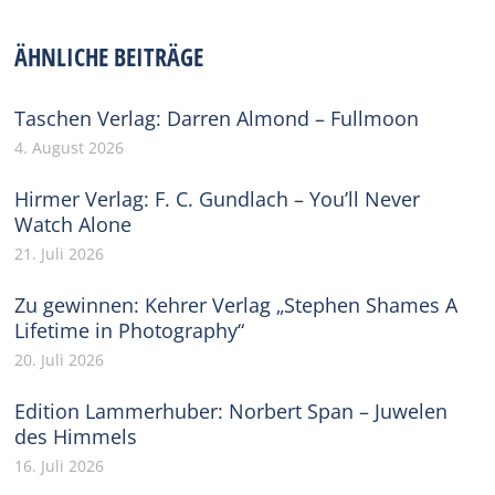
on
on
on
on
on
Facebook
X
Pinterest
WhatsApp
LinkedIn
ÄHNLICHE BEITRÄGE
Taschen Verlag: Darren Almond – Fullmoon
4. August 2026
Hirmer Verlag: F. C. Gundlach – You’ll Never
Watch Alone
21. Juli 2026
Zu gewinnen: Kehrer Verlag „Stephen Shames A
Lifetime in Photography“
20. Juli 2026
Edition Lammerhuber: Norbert Span – Juwelen
des Himmels
16. Juli 2026