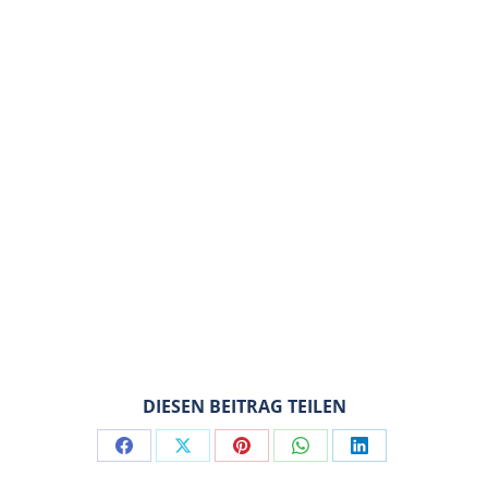
DIESEN BEITRAG TEILEN
Share
Share
Share
Share
Share