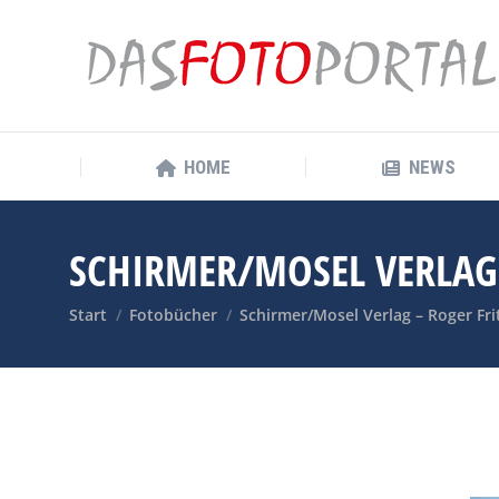
HOME
NEWS
HOME
NEWS
SCHIRMER/MOSEL VERLAG 
Sie befinden sich hier:
Start
Fotobücher
Schirmer/Mosel Verlag – Roger Fri