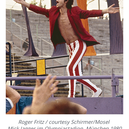
Roger Fritz / courtesy Schirmer/Mosel
Mick Jagger im Olympiastadion. München 1980