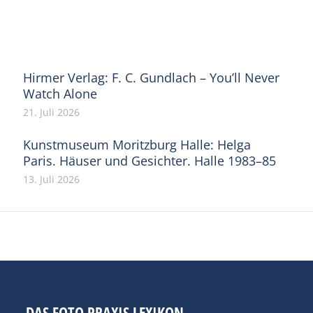
on
on
on
on
on
Facebook
X
Pinterest
WhatsApp
LinkedIn
Hirmer Verlag: F. C. Gundlach – You’ll Never
Watch Alone
21. Juli 2026
Kunstmuseum Moritzburg Halle: Helga
Paris. Häuser und Gesichter. Halle 1983–85
13. Juli 2026
DAS FOTO PRAXIS LEXIKON