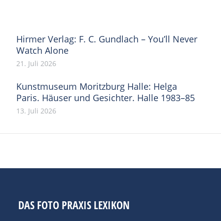
Facebook
X
Pinterest
WhatsApp
LinkedIn
Hirmer Verlag: F. C. Gundlach – You’ll Never
Watch Alone
21. Juli 2026
Kunstmuseum Moritzburg Halle: Helga
Paris. Häuser und Gesichter. Halle 1983–85
13. Juli 2026
DAS FOTO PRAXIS LEXIKON