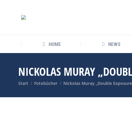
HOME
NEWS
NICKOLAS MURAY „DOUBL
Sie befinden sich hier:
Start
Fotobücher
Nickolas Muray „Double Exposure