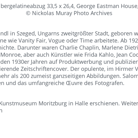
ilbergelatineabzug 33,5 x 26,4, George Eastman House
© Nickolas Muray Photo Archives
ndl in Szeged, Ungarns zweitgrößter Stadt, geboren wu
ne wie Vanity Fair, Vogue oder Time arbeitete. Ab 192
chte. Darunter waren Charlie Chaplin, Marlene Dietri
 Monroe, aber auch Künstler wie Frida Kahlo, Jean Co
eit den 1930er Jahren auf Produktwerbung und publizie
asierende Zeitschriftencover. Der opulente, im Hirme
mehr als 200 zumeist ganzseitigen Abbildungen. Salo
ben und das umfangreiche Œuvre des Fotografen.
 Kunstmuseum Moritzburg in Halle erschienen. Weiter
en