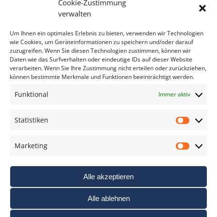
Cookie-Zustimmung
Bitte geben Sie Ihre E-Mail Adresse ein.
verwalten
*
verpflichtend
Um Ihnen ein optimales Erlebnis zu bieten, verwenden wir Technologien
wie Cookies, um Geräteinformationen zu speichern und/oder darauf
zuzugreifen. Wenn Sie diesen Technologien zustimmen, können wir
Daten wie das Surfverhalten oder eindeutige IDs auf dieser Website
verarbeiten. Wenn Sie Ihre Zustimmung nicht erteilen oder zurückziehen,
können bestimmte Merkmale und Funktionen beeinträchtigt werden.
DAS FOTO PRAXIS LEXIKON
Funktional
Immer aktiv
www.foto-praxis-lexikon.de
Statistiken
Statis
DAS FOTO PORTAL AUF FACEBOOK
Marketing
Marke
Alle akzeptieren
Alle ablehnen