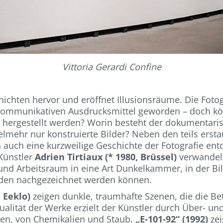
Vittoria Gerardi Confine
hichten hervor und eröffnet Illusionsräume. Die Fotog
ommunikativen Ausdrucksmittel geworden – doch könne
gestellt werden? Worin besteht der dokumentarisch
ielmehr nur konstruierte Bilder? Neben den teils ers
auch eine kurzweilige Geschichte der Fotografie ent
Künstler
Adrien Tirtiaux (* 1980, Brüssel)
verwandelt
Arbeitsraum in eine Art Dunkelkammer, in der Bilde
den nachgezeichnet werden können.
 Eeklo)
zeigen dunkle, traumhafte Szenen, die die B
alität der Werke erzielt der Künstler durch Über- un
sen, von Chemikalien und Staub.
„E-101-92“ (1992)
zei