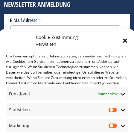
NEWSLETTER ANMELDUNG
*
E-Mail Adresse
Cookie-Zustimmung
Bitte geben Sie Ihre E-Mail Adresse ein.
verwalten
*
verpflichtend
Um Ihnen ein optimales Erlebnis zu bieten, verwenden wir Technologien
wie Cookies, um Geräteinformationen zu speichern und/oder darauf
zuzugreifen. Wenn Sie diesen Technologien zustimmen, können wir
Daten wie das Surfverhalten oder eindeutige IDs auf dieser Website
verarbeiten. Wenn Sie Ihre Zustimmung nicht erteilen oder zurückziehen,
können bestimmte Merkmale und Funktionen beeinträchtigt werden.
DAS FOTO PRAXIS LEXIKON
Funktional
Immer aktiv
www.foto-praxis-lexikon.de
Statistiken
Statis
DAS FOTO PORTAL AUF FACEBOOK
Marketing
Marke