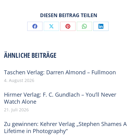
DIESEN BEITRAG TEILEN
Share
Share
Share
Share
Share
on
on
on
on
on
Facebook
X
Pinterest
WhatsApp
LinkedIn
ÄHNLICHE BEITRÄGE
Taschen Verlag: Darren Almond – Fullmoon
4. August 2026
Hirmer Verlag: F. C. Gundlach – You’ll Never
Watch Alone
21. Juli 2026
Zu gewinnen: Kehrer Verlag „Stephen Shames A
Lifetime in Photography“