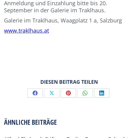
Anmeldung und Einzahlung bitte bis 20.
September in der Galerie im Traklhaus.
Galerie im Traklhaus, Waagplatz 1 a, Salzburg
www.traklhaus.at
DIESEN BEITRAG TEILEN
Share
Share
Share
Share
Share
on
on
on
on
on
Facebook
X
Pinterest
WhatsApp
LinkedIn
ÄHNLICHE BEITRÄGE