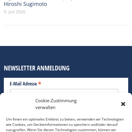
Hiroshi Sugimoto
9. Juli 2026
NEWSLETTER ANMELDUNG
*
E-Mail Adresse
Cookie-Zustimmung
Bitte geben Sie Ihre E-Mail Adresse ein.
verwalten
*
verpflichtend
Um Ihnen ein optimales Erlebnis zu bieten, verwenden wir Technologien
wie Cookies, um Geräteinformationen zu speichern und/oder darauf
zuzugreifen. Wenn Sie diesen Technologien zustimmen, können wir