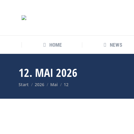
HOME
NEWS
12. MAI 2026
Sie befinden sich hier:
Start
2026
Mai
12