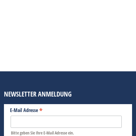
Flussschleifen, steile Weinberge und
Felsformationen prägen ein Gelände, das sich
nicht nur wandernd, sondern auch fotografisch
erschließt. Der Abschnitt rund um die Loreley
gilt dabei als ein markanter Punkt für
Bildkompositionen mit topografischer Tiefe.
Ausgangspunkt vieler Routen ist der Rheinsteig,
der auf schmalen…
BEITRAG LESEN
NEWSLETTER ANMELDUNG
*
E-Mail Adresse
Bitte geben Sie Ihre E-Mail Adresse ein.