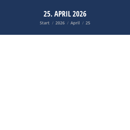
25. APRIL 2026
Sie befinden sich hier:
Start
2026
April
25
7ARTISANS M 35MM F/2.8: KOMPAKTES