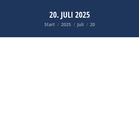
20. JULI 2025
Sie befinden sich hier:
Start
2025
Juli
20
ANKER SOLIX UND GPC: PARTNERSCHAFT FÜR
MODERNE ENERGIELÖSUNGEN
WIRTSCHAFT
20. Juli 2025