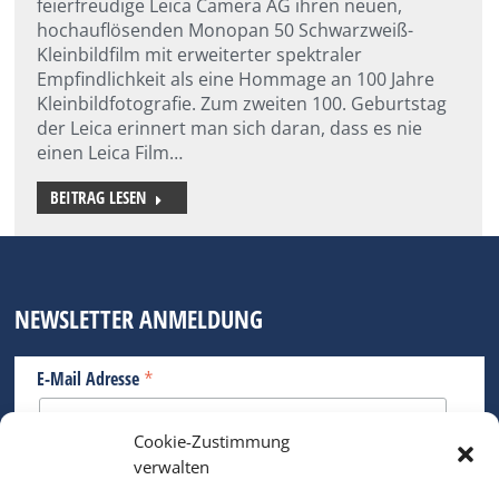
feierfreudige Leica Camera AG ihren neuen,
hochauflösenden Monopan 50 Schwarzweiß-
Kleinbildfilm mit erweiterter spektraler
Empfindlichkeit als eine Hommage an 100 Jahre
Kleinbildfotografie. Zum zweiten 100. Geburtstag
der Leica erinnert man sich daran, dass es nie
einen Leica Film…
BEITRAG LESEN
NEWSLETTER ANMELDUNG
*
E-Mail Adresse
Cookie-Zustimmung
Bitte geben Sie Ihre E-Mail Adresse ein.
verwalten