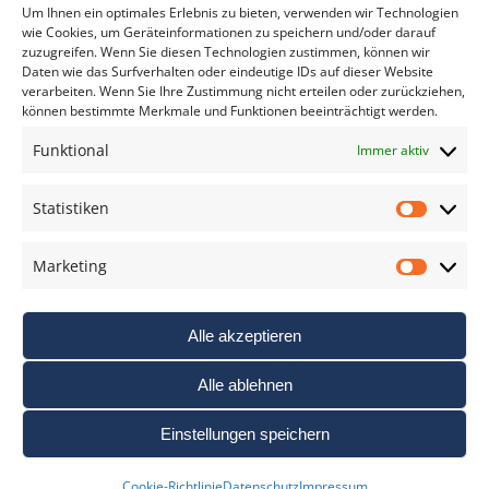
*
verpflichtend
Um Ihnen ein optimales Erlebnis zu bieten, verwenden wir Technologien
wie Cookies, um Geräteinformationen zu speichern und/oder darauf
zuzugreifen. Wenn Sie diesen Technologien zustimmen, können wir
Daten wie das Surfverhalten oder eindeutige IDs auf dieser Website
verarbeiten. Wenn Sie Ihre Zustimmung nicht erteilen oder zurückziehen,
können bestimmte Merkmale und Funktionen beeinträchtigt werden.
DAS FOTO PRAXIS LEXIKON
Funktional
Immer aktiv
www.foto-praxis-lexikon.de
Statistiken
Statis
DAS FOTO PORTAL AUF FACEBOOK
Marketing
Marke
Alle akzeptieren
Alle ablehnen
Einstellungen speichern
Nutzungsbedigungen / AGB’s
Impressum
Datenschutz
Cookie-Richtlinie
Datenschutz
Impressum