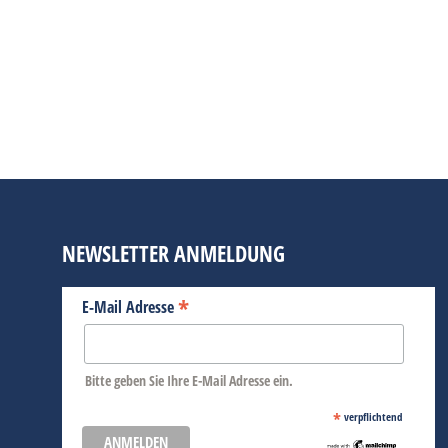
FOTOAUSSTELLUNGEN
,
KULTUR
,
TERMINE
12. 
Als Beitrag zur Ausstellung „Wegsehen zw
2025 zeigt der Hochbunker in Köln bis 
Togos „Bogo und der Heilige Baum“. Man 
BEITRAG LESEN
NEWSLETTER ANMELDUNG
*
E-Mail Adresse
Bitte geben Sie Ihre E-Mail Adresse ein.
*
verpflichtend