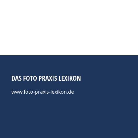
Mai 2025
ecklos“ mit Werken von 42 Fotografen und Fotografinnen als
zum 25. Mai 2025 unter anderem das spannende Fotoessay v
sah nur seinen auf und ab sich…
DAS FOTO PRAXIS LEXIKON
www.foto-praxis-lexikon.de