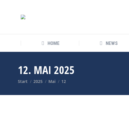
HOME
NEWS
12. MAI 2025
Sie befinden sich hier:
Start
2025
Mai
12