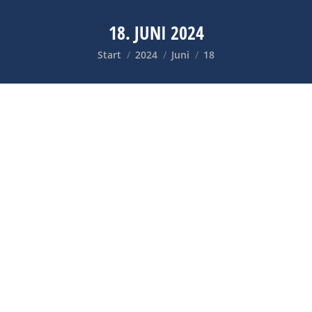
18. JUNI 2024
Sie befinden sich hier:
Start
2024
Juni
18
NEU VON WESTERN DIGITAL: WD BLUE NVME
SSD MIT E 4 TB