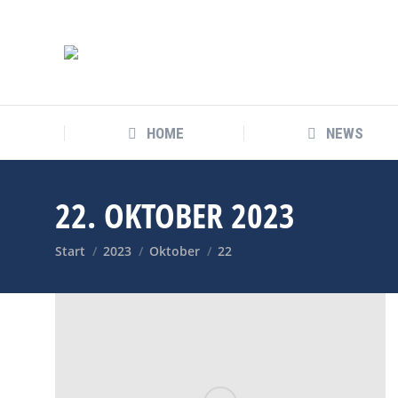
HOME
NEWS
HOME
NEWS
22. OKTOBER 2023
Sie befinden sich hier:
Start
2023
Oktober
22