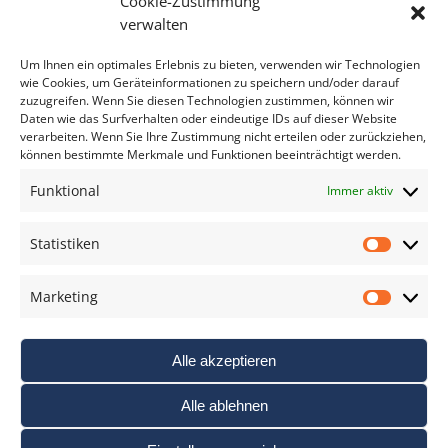
Cookie-Zustimmung
Bitte geben Sie Ihre E-Mail Adresse ein.
verwalten
*
verpflichtend
Um Ihnen ein optimales Erlebnis zu bieten, verwenden wir Technologien
wie Cookies, um Geräteinformationen zu speichern und/oder darauf
zuzugreifen. Wenn Sie diesen Technologien zustimmen, können wir
Daten wie das Surfverhalten oder eindeutige IDs auf dieser Website
verarbeiten. Wenn Sie Ihre Zustimmung nicht erteilen oder zurückziehen,
können bestimmte Merkmale und Funktionen beeinträchtigt werden.
DAS FOTO PRAXIS LEXIKON
Funktional
Immer aktiv
www.foto-praxis-lexikon.de
Statistiken
Statis
DAS FOTO PORTAL AUF FACEBOOK
Marketing
Marke
Alle akzeptieren
Alle ablehnen