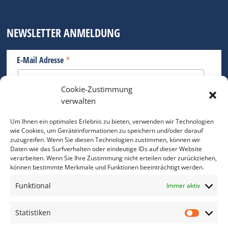
NEWSLETTER ANMELDUNG
*
E-Mail Adresse
Cookie-Zustimmung
Bitte geben Sie Ihre E-Mail Adresse ein.
verwalten
*
verpflichtend
Um Ihnen ein optimales Erlebnis zu bieten, verwenden wir Technologien
wie Cookies, um Geräteinformationen zu speichern und/oder darauf
zuzugreifen. Wenn Sie diesen Technologien zustimmen, können wir
Daten wie das Surfverhalten oder eindeutige IDs auf dieser Website
verarbeiten. Wenn Sie Ihre Zustimmung nicht erteilen oder zurückziehen,
können bestimmte Merkmale und Funktionen beeinträchtigt werden.
DAS FOTO PRAXIS LEXIKON
Funktional
Immer aktiv
www.foto-praxis-lexikon.de
Statistiken
Statis
DAS FOTO PORTAL AUF FACEBOOK