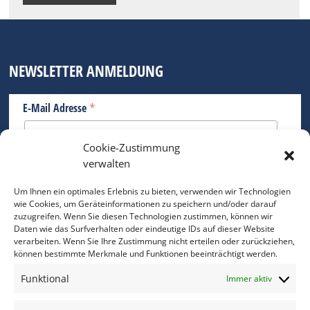
NEWSLETTER ANMELDUNG
*
E-Mail Adresse
Cookie-Zustimmung
Bitte geben Sie Ihre E-Mail Adresse ein.
verwalten
*
verpflichtend
Um Ihnen ein optimales Erlebnis zu bieten, verwenden wir Technologien
wie Cookies, um Geräteinformationen zu speichern und/oder darauf
zuzugreifen. Wenn Sie diesen Technologien zustimmen, können wir
Daten wie das Surfverhalten oder eindeutige IDs auf dieser Website
verarbeiten. Wenn Sie Ihre Zustimmung nicht erteilen oder zurückziehen,
können bestimmte Merkmale und Funktionen beeinträchtigt werden.
DAS FOTO PRAXIS LEXIKON
Funktional
Immer aktiv
www.foto-praxis-lexikon.de