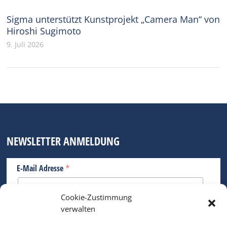
Sigma unterstützt Kunstprojekt „Camera Man“ von
Hiroshi Sugimoto
9. Juli 2026
NEWSLETTER ANMELDUNG
*
E-Mail Adresse
Cookie-Zustimmung
Bitte geben Sie Ihre E-Mail Adresse ein.
verwalten
*
verpflichtend