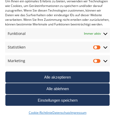
Um Ihnen ein optimales Erlebnis zu bieten, verwenden wir Technologien
wie Cookies, um Geräteinformationen zu speichern und/oder darauf
zuzugreifen. Wenn Sie diesen Technologien zustimmen, können wir
Daten wie das Surfverhalten oder eindeutige IDs auf dieser Website
verarbeiten. Wenn Sie Ihre Zustimmung nicht erteilen oder zurückziehen,
können bestimmte Merkmale und Funktionen beeinträchtigt werden.
DAS FOTO PRAXIS LEXIKON
Funktional
Immer aktiv
www.foto-praxis-lexikon.de
Statistiken
Statis
DAS FOTO PORTAL AUF FACEBOOK
Marketing
Marke
Alle akzeptieren
Alle ablehnen
Einstellungen speichern
Nutzungsbedigungen / AGB’s
Impressum
Datenschutz
Cookie-Richtlinie
Datenschutz
Impressum
Haftungsausschluss
Cookie-Richtlinie (EU)
Links