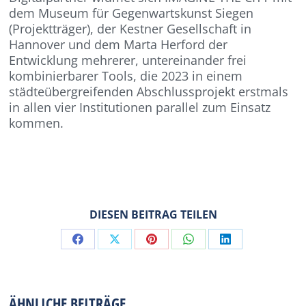
dem Museum für Gegenwartskunst Siegen
(Projektträger), der Kestner Gesellschaft in
Hannover und dem Marta Herford der
Entwicklung mehrerer, untereinander frei
kombinierbarer Tools, die 2023 in einem
städteübergreifenden Abschlussprojekt erstmals
in allen vier Institutionen parallel zum Einsatz
kommen.
DIESEN BEITRAG TEILEN
Share
Share
Share
Share
Share
on
on
on
on
on
Facebook
X
Pinterest
WhatsApp
LinkedIn
ÄHNLICHE BEITRÄGE