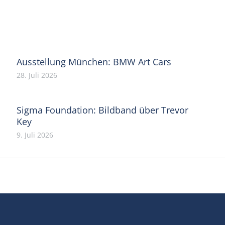
on
on
on
on
on
Facebook
X
Pinterest
WhatsApp
LinkedIn
Ausstellung München: BMW Art Cars
28. Juli 2026
Sigma Foundation: Bildband über Trevor
Key
9. Juli 2026