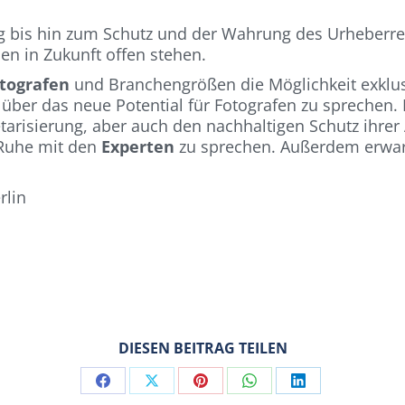
 bis hin zum Schutz und der Wahrung des Urheberrec
en in Zukunft offen stehen.
otografen
und Branchengrößen die Möglichkeit exklus
ber das neue Potential für Fotografen zu sprechen.
risierung, aber auch den nachhaltigen Schutz ihrer 
 Ruhe mit den
Experten
zu sprechen. Außerdem erwart
rlin
DIESEN BEITRAG TEILEN
Share
Share
Share
Share
Share