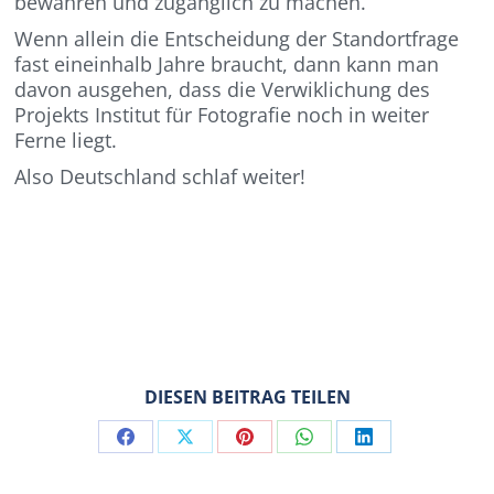
bewahren und zugänglich zu machen.“
Wenn allein die Entscheidung der Standortfrage
fast eineinhalb Jahre braucht, dann kann man
davon ausgehen, dass die Verwiklichung des
Projekts Institut für Fotografie noch in weiter
Ferne liegt.
Also Deutschland schlaf weiter!
DIESEN BEITRAG TEILEN
Share
Share
Share
Share
Share
on
on
on
on
on