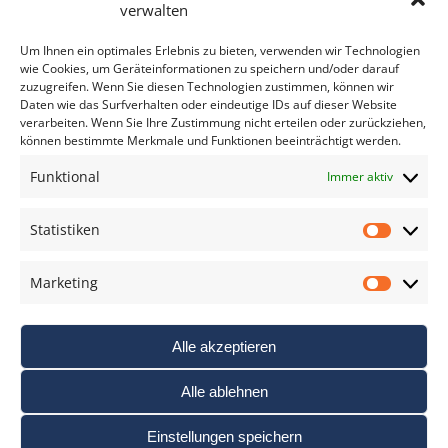
Bitte geben Sie Ihre E-Mail Adresse ein.
verwalten
*
verpflichtend
Um Ihnen ein optimales Erlebnis zu bieten, verwenden wir Technologien
wie Cookies, um Geräteinformationen zu speichern und/oder darauf
zuzugreifen. Wenn Sie diesen Technologien zustimmen, können wir
Daten wie das Surfverhalten oder eindeutige IDs auf dieser Website
verarbeiten. Wenn Sie Ihre Zustimmung nicht erteilen oder zurückziehen,
können bestimmte Merkmale und Funktionen beeinträchtigt werden.
DAS FOTO PRAXIS LEXIKON
Funktional
Immer aktiv
www.foto-praxis-lexikon.de
Statistiken
Statis
DAS FOTO PORTAL AUF FACEBOOK
Marketing
Marke
Alle akzeptieren
Alle ablehnen
Einstellungen speichern