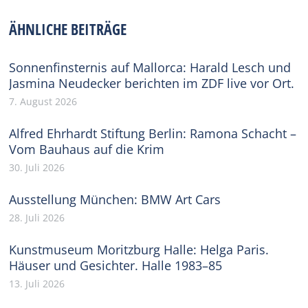
Facebook
X
Pinterest
WhatsApp
LinkedIn
ÄHNLICHE BEITRÄGE
Sonnenfinsternis auf Mallorca: Harald Lesch und
Jasmina Neudecker berichten im ZDF live vor Ort.
7. August 2026
Alfred Ehrhardt Stiftung Berlin: Ramona Schacht –
Vom Bauhaus auf die Krim
30. Juli 2026
Ausstellung München: BMW Art Cars
28. Juli 2026
Kunstmuseum Moritzburg Halle: Helga Paris.
Häuser und Gesichter. Halle 1983–85
13. Juli 2026