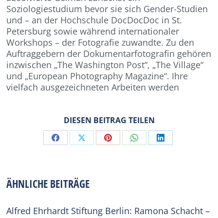
Soziologiestudium bevor sie sich Gender-Studien
und – an der Hochschule DocDocDoc in St.
Petersburg sowie während internationaler
Workshops – der Fotografie zuwandte. Zu den
Auftraggebern der Dokumentarfotografin gehören
inzwischen „The Washington Post“, „The Village“
und „European Photography Magazine“. Ihre
vielfach ausgezeichneten Arbeiten werden
DIESEN BEITRAG TEILEN
Share
Share
Share
Share
Share
on
on
on
on
on
Facebook
X
Pinterest
WhatsApp
LinkedIn
ÄHNLICHE BEITRÄGE
Alfred Ehrhardt Stiftung Berlin: Ramona Schacht –