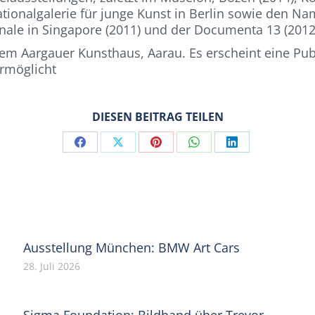
Nationalgalerie für junge Kunst in Berlin sowie den Na
nnale in Singapore (2011) und der Documenta 13 (2012)
dem Aargauer Kunsthaus, Aarau. Es erscheint eine Pu
ermöglicht
DIESEN BEITRAG TEILEN
Share
Share
Share
Share
Share
on
on
on
on
on
Facebook
X
Pinterest
WhatsApp
LinkedIn
Ausstellung München: BMW Art Cars
28. Juli 2026
Sigma Foundation: Bildband über Trevor