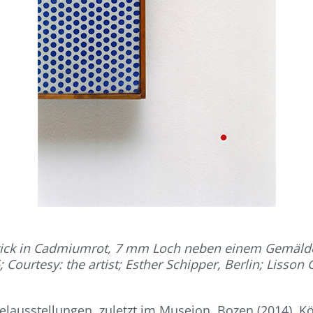
-Stick in Cadmiumrot, 7 mm Loch neben einem Gemälde
 Courtesy: the artist; Esther Schipper, Berlin; Lisson
zelausstellungen, zuletzt im Museion, Bozen (2014), 