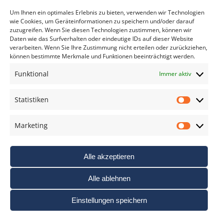
*
verpflichtend
Um Ihnen ein optimales Erlebnis zu bieten, verwenden wir Technologien
wie Cookies, um Geräteinformationen zu speichern und/oder darauf
zuzugreifen. Wenn Sie diesen Technologien zustimmen, können wir
Daten wie das Surfverhalten oder eindeutige IDs auf dieser Website
verarbeiten. Wenn Sie Ihre Zustimmung nicht erteilen oder zurückziehen,
können bestimmte Merkmale und Funktionen beeinträchtigt werden.
DAS FOTO PRAXIS LEXIKON
Funktional
Immer aktiv
www.foto-praxis-lexikon.de
Statistiken
Statis
DAS FOTO PORTAL AUF FACEBOOK
Marketing
Marke
Alle akzeptieren
Alle ablehnen
Einstellungen speichern
Nutzungsbedigungen / AGB’s
Impressum
Datenschutz