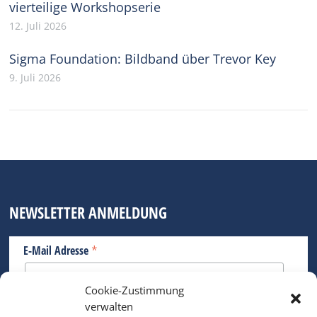
vierteilige Workshopserie
12. Juli 2026
Sigma Foundation: Bildband über Trevor Key
9. Juli 2026
NEWSLETTER ANMELDUNG
*
E-Mail Adresse
Cookie-Zustimmung
Bitte geben Sie Ihre E-Mail Adresse ein.
verwalten