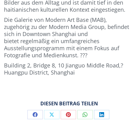
Bilder aus dem Alltag und ist damit tief in den
haitianischen kulturellen Kontext eingestiegen.
Die Galerie von Modern Art Base (MAB),
zugehörig zu der Modern Media Group, befindet
sich in Downtown Shanghai und
bietet regelmäßig ein umfangreiches
Ausstellungsprogramm mit einem Fokus auf
Fotografie und Medienkunst. ???
Building 2, Bridge 8, 10 Jianguo Middle Road,?
Huangpu District, Shanghai
DIESEN BEITRAG TEILEN
Share
Share
Share
Share
Share
on
on
on
on
on
Facebook
X
Pinterest
WhatsApp
LinkedIn