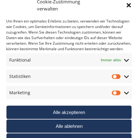
Cookie-Zustimmung
Bitte geben Sie Ihre E-Mail Adresse ein.
verwalten
*
verpflichtend
Um Ihnen ein optimales Erlebnis zu bieten, verwenden wir Technologien
wie Cookies, um Geräteinformationen zu speichern und/oder darauf
zuzugreifen. Wenn Sie diesen Technologien zustimmen, können wir
Daten wie das Surfverhalten oder eindeutige IDs auf dieser Website
verarbeiten. Wenn Sie Ihre Zustimmung nicht erteilen oder zurückziehen,
können bestimmte Merkmale und Funktionen beeinträchtigt werden.
DAS FOTO PRAXIS LEXIKON
Funktional
Immer aktiv
www.foto-praxis-lexikon.de
Statistiken
Statis
DAS FOTO PORTAL AUF FACEBOOK
Marketing
Marke
Alle akzeptieren
Alle ablehnen