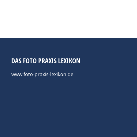
i der Auktion von OstLicht mitbieten. Es fallen kein Aufgel
uschlagspreis sowie die tatsächlichen Versandkosten. Was 
 Gerade im internationalen Vergleich bedeutet dies einen e
DAS FOTO PRAXIS LEXIKON
www.foto-praxis-lexikon.de