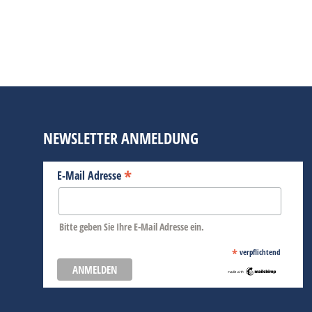
Bis 12. März, 14:00 Uhr (MEZ) kann man be
Gezahlt werden muss ausschließlich der Z
Transparenz und Attraktivität für Käufer:
BEITRAG LESEN
NEWSLETTER ANMELDUNG
*
E-Mail Adresse
Bitte geben Sie Ihre E-Mail Adresse ein.
*
verpflichtend