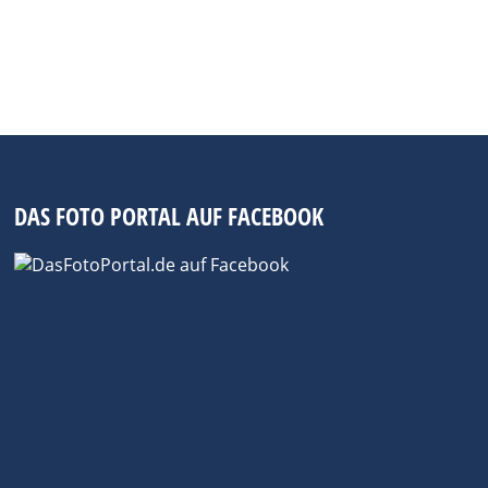
d und keine LiveAuctioneers Gebühren an.
dieses Format besonders macht, ist seine
ntscheidenden Vorteil –…
DAS FOTO PORTAL AUF FACEBOOK