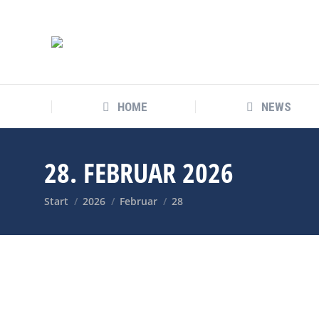
HOME
NEWS
28. FEBRUAR 2026
Sie befinden sich hier:
Start
2026
Februar
28